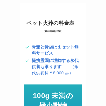
ペット火葬の料金表
（表示料金は税別）
骨壷と骨袋は１セット無
料サービス
提携霊園に埋葬する永代
供養も承ります
（永
代供養料￥8,000
）
税抜
100g 未満の
極小動物