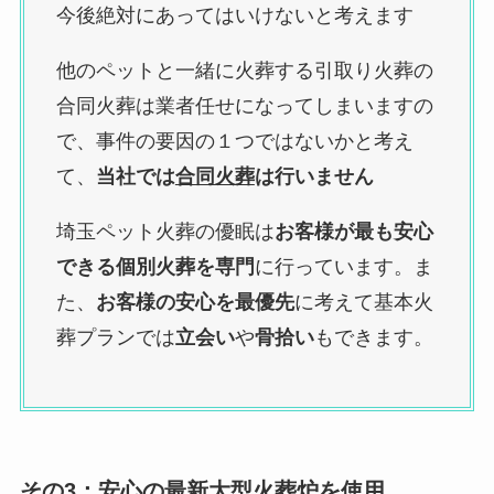
今後絶対にあってはいけないと考えます
他のペットと一緒に火葬する引取り火葬の
合同火葬は業者任せになってしまいますの
で、事件の要因の１つではないかと考え
て、
当社では
合同火葬
は行いません
埼玉ペット火葬の優眠は
お客様が最も安心
できる個別火葬を専門
に行っています。ま
た、
お客様の安心を最優先
に考えて基本火
葬プランでは
立会い
や
骨拾い
もできます。
その3：
安心の最新大型火葬炉を使用